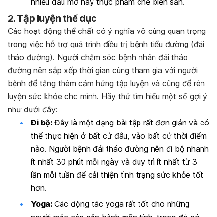
nhiều dầu mỡ hay thực phẩm chế biến sẵn.
2. Tập luyện thể dục
Các hoạt động thể chất có ý nghĩa vô cùng quan trọng
trong việc hỗ trợ quá trình điều trị bệnh tiểu đường (đái
tháo đường). Người chăm sóc bệnh nhân đái tháo
đường nên sắp xếp thời gian cùng tham gia với người
bệnh để tăng thêm cảm hứng tập luyện và cũng để rèn
luyện sức khỏe cho mình. Hãy thử tìm hiểu một số gợi ý
như dưới đây:
Đi bộ:
Đây là một dạng bài tập rất đơn giản và có
thể thực hiện ở bất cứ đâu, vào bất cứ thời điểm
nào. Người bệnh đái tháo đường nên đi bộ nhanh
ít nhất 30 phút mỗi ngày và duy trì ít nhất từ 3
lần mỗi tuần để cải thiện tình trạng sức khỏe tốt
hơn.
Yoga:
Các động tác yoga rất tốt cho những
người mắc các căn bệnh mãn tính, trong đó có