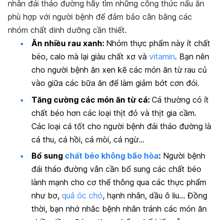
nhân đái tháo đường hãy tìm những công thức nấu ăn
phù hợp với người bệnh để đảm bảo cân bằng các
nhóm chất dinh dưỡng cần thiết.
Ăn nhiều rau xanh:
Nhóm thực phẩm này ít chất
béo, calo mà lại giàu chất xơ và
vitamin
. Bạn nên
cho người bệnh ăn xen kẽ các món ăn từ rau củ
vào giữa các bữa ăn để làm giảm bớt cơn đói.
Tăng cường các món ăn từ cá:
Cá thường có ít
chất béo hơn các loại thịt đỏ và thịt gia cầm.
Các loại cá tốt cho người bệnh đái tháo đường là
cá thu, cá hồi, cá mòi, cá ngừ…
Bổ sung
chất béo không bão hòa
:
Người bệnh
đái tháo đường vẫn cần bổ sung các chất béo
lành mạnh cho cơ thể thông qua các thực phẩm
như bơ,
quả óc chó
, hạnh nhân, dầu ô liu… Đồng
thời, bạn nhớ nhắc bệnh nhân tránh các món ăn