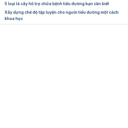
5 loại lá cây hỗ trợ chữa bệnh tiểu đường bạn cần biết
Ngày truy cập:
 06.11.2019
Xây dựng chế độ tập luyện cho người tiểu đường một cách
khoa học
Your Diabetes Care Schedule
https://www.cdc.gov/diabetes/managing/care-
schedule.html
Đang tải....
Ngày truy cập: 28.10.2022
Standards of Medical Care in Diabetes
https://www.ncbi.nlm.nih.gov/pmc/articles/PMC261
3589/
Ngày truy cập: 28.10.2022
Diabetes Care Program