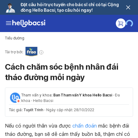
Đặt câu hỏi trực tuyến cho bác sĩ chỉ có tại Cộng
đồng Hello Bacsi, tạo câu hỏi ngay!
Tiểu đường
Tài trợ bởi:
Cách chăm sóc bệnh nhân đái
tháo đường mỗi ngày
Tham vấn y khoa:
Ban Tham vấn Y khoa Hello Bacsi
·
Đa
khoa
·
Hello Bacsi
Tác giả:
Tuyết Trinh
·
Ngày cập nhật: 28/10/2022
Nếu có người thân vừa được
chẩn đoán
mắc bệnh đái
tháo đường, bạn sẽ dễ cảm thấy buồn bã, thậm chí có