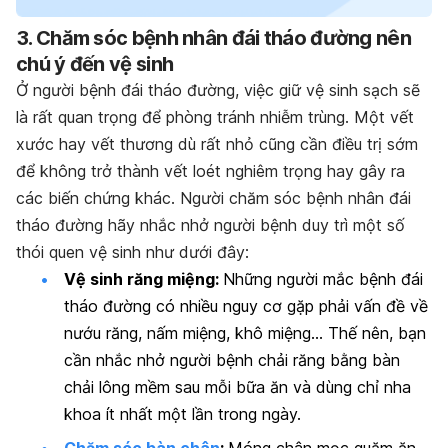
3. Chăm sóc bệnh nhân đái tháo đường nên
chú ý đến vệ sinh
Ở người bệnh đái tháo đường, việc giữ vệ sinh sạch sẽ
là rất quan trọng để phòng tránh nhiễm trùng. Một vết
xước hay vết thương dù rất nhỏ cũng cần điều trị sớm
để không trở thành vết loét nghiêm trọng hay gây ra
các biến chứng khác. Người chăm sóc bệnh nhân đái
tháo đường hãy nhắc nhở người bệnh duy trì một số
thói quen vệ sinh như dưới đây:
Vệ sinh răng miệng:
Những người mắc bệnh đái
tháo đường có nhiều nguy cơ gặp phải vấn đề về
nướu răng, nấm miệng, khô miệng… Thế nên, bạn
cần nhắc nhở người bệnh chải răng bằng bàn
chải lông mềm sau mỗi bữa ăn và dùng chỉ nha
khoa ít nhất một lần trong ngày.
Chăm sóc bàn chân
:
Móng chân mọc quặm ăn