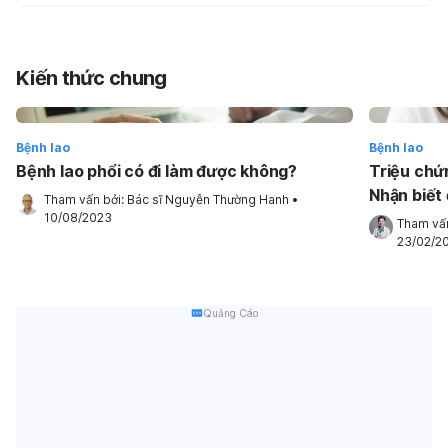
Kiến thức chung
Bệnh lao
Bệnh lao
Bệnh lao phổi có đi làm được không?
Triệu chứ
Nhận biết 
Tham vấn bởi: 
Bác sĩ Nguyễn Thường Hanh
•
10/08/2023
Tham vấn
23/02/2
Quảng Cáo