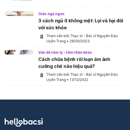
cao tuổi nằm viện nội trú tại bệnh viện Nguyễn
Tri Phương” xuất bản trên tạp chí Y Dược thực
Giấc ngủ ngon
hành 175, số 28 – 12/2021.
3 cách ngủ ít không mệt: Lợi và hại đối
với sức khỏe
Đồng tác giả bài báo “Rối loạn lưỡng cực và
các yếu tố liên quan ở bệnh nhân đến phòng
Tham vấn bởi: 
Thạc sĩ - Bác sĩ Nguyễn Đào 
Uyên Trang
•
28/06/2023
khám Tâm Thần Kinh, Bệnh Viện Đại Học Y
Dược Thành Phố Hồ Chí Minh” xuất bản trên
Vấn đề tâm lý – tâm thần khác
tạp chí Y Dược thực hành 175, số 28 – 12/2021.
Cách chữa bệnh rối loạn ám ảnh
cưỡng chế nào hiệu quả?
Tham vấn bởi: 
Thạc sĩ - Bác sĩ Nguyễn Đào 
Uyên Trang
•
13/12/2022