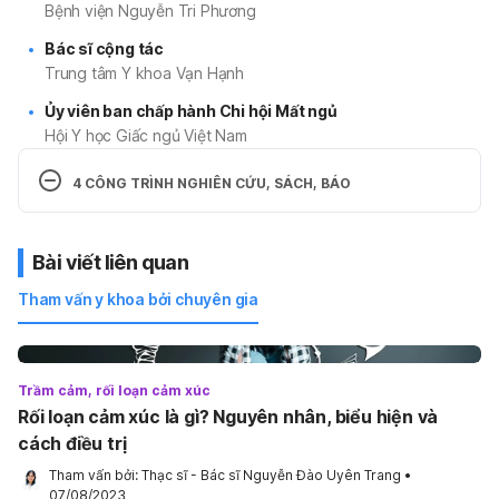
Bệnh viện Nguyễn Tri Phương
Bác sĩ cộng tác
Trung tâm Y khoa Vạn Hạnh
Ủy viên ban chấp hành Chi hội Mất ngủ
Hội Y học Giấc ngủ Việt Nam
4 CÔNG TRÌNH NGHIÊN CỨU, SÁCH, BÁO
Hoàn thành đề tài luận văn “Tính tin cậy và tính
giá trị của thang đo Hamilton D-17 phiên bản
Bài viết liên quan
Tiếng Việt”
Tham vấn y khoa bởi chuyên gia
Tác giả chính bài báo “Nhận thức về bệnh ở
bệnh nhân trầm cảm tại phòng khám Tâm Thần
Kinh, bệnh viện Đại Học Y Dược Thành phố Hồ
Trầm cảm, rối loạn cảm xúc
Chí Minh” xuất bản trên tạp chí Y Dược thực
Rối loạn cảm xúc là gì? Nguyên nhân, biểu hiện và
hành 175, số 28 – 12/2021
cách điều trị
Đồng tác giả của bài báo “Tỷ lệ rối loạn trầm
Tham vấn bởi: 
Thạc sĩ - Bác sĩ Nguyễn Đào Uyên Trang
•
cảm chủ yếu và các yếu tố liên quan ở người
07/08/2023