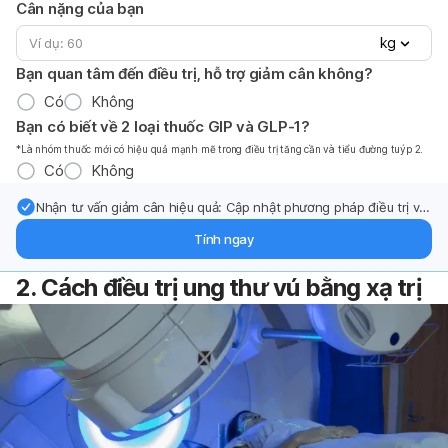
Cân nặng của bạn
kg
Bạn quan tâm đến điều trị, hỗ trợ giảm cân không?
Có
Không
Bạn có biết về 2 loại thuốc GIP và GLP-1?
*Là nhóm thuốc mới có hiệu quả mạnh mẽ trong điều trị tăng cần và tiểu đường tuýp 2.
Có
Không
Nhận tư vấn giảm cân hiệu quả: Cập nhật phương pháp điều trị và
hỗ trợ từ chuyên gia qua email.
Tính ngay
2. Cách điều trị ung thư vú bằng xạ trị