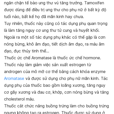
ngăn chặn tế bào ung thư vú tăng trưởng. Tamoxifen
được dùng để điều trị ung thư cho phụ nữ ở bất kỳ độ
tuổi nào, bất kể họ đã mãn kinh hay chưa.
Tuy nhiên, thuốc này cũng có tác dụng phụ quan trọng
là làm tăng nguy cơ ung thư tử cung và huyết khối.
Ngoài ra một số tác dụng phụ khác có thể gặp là cơn
nóng bừng, khô âm đạo, tiết dịch âm đạo, ra máu âm
đạo, đục thủy tinh thể…
Thuốc ức chế Aromatase là thuốc ức chế hormone.
Thuốc này làm giảm việc sản xuất estrogen từ
androgen của mô mỡ cơ thể bằng cách khóa enzyme
Aromatase
và được sử dụng cho phụ nữ mãn kinh. Tác
dụng phụ của thuốc bao gồm loãng xương, tăng nguy
cơ gãy xương và đau cơ, khớp, cơn nóng bừng và tăng
cholesterol máu.
Thuốc cắt chức năng buồng trứng làm cho buồng trứng
ngưng không tạo ra estrogen. Thuốc được sử dụng ở