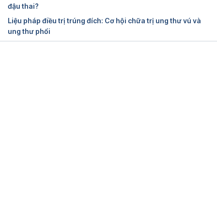
đậu thai?
Breast Cancer: Types of Treatment
Liệu pháp điều trị trúng đích: Cơ hội chữa trị ung thư vú và
ung thư phổi
https://www.cancer.net/cancer-types/breast-
cancer/types-treatment
Ngày truy cập: 06/05/2019
Đang tải....