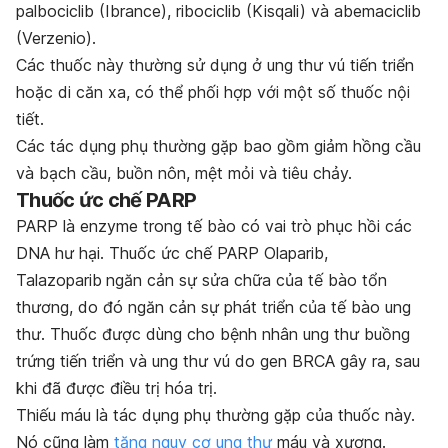
palbociclib (Ibrance), ribociclib (Kisqali) và abemaciclib
(Verzenio).
Các thuốc này thường sử dụng ở ung thư vú tiến triển
hoặc di căn xa, có thể phối hợp với một số thuốc nội
tiết.
Các tác dụng phụ thường gặp bao gồm giảm hồng cầu
và bạch cầu, buồn nôn, mệt mỏi và tiêu chảy.
Thuốc ức chế PARP
PARP là enzyme trong tế bào có vai trò phục hồi các
DNA hư hại. Thuốc ức chế PARP Olaparib,
Talazoparib
ngăn cản sự sửa chữa của tế bào tổn
thương, do đó ngăn cản sự phát triển của tế bào ung
thư. Thuốc
được dùng cho bệnh nhân ung thư buồng
trứng tiến triển và ung thư vú do gen BRCA gây ra, sau
khi đã được điều trị hóa trị.
Thiếu máu là tác dụng phụ thường gặp của thuốc này.
Nó cũng làm
tăng nguy cơ ung thư
máu và xương.