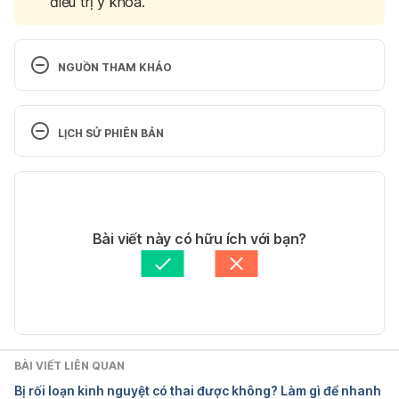
điều trị y khoa.
NGUỒN THAM KHẢO
6 Breast Cancer Treatments You Need to Know 
About That Aren’t Chemo
LỊCH SỬ PHIÊN BẢN
https://www.health.com/condition/breast-
Phiên bản hiện tại
cancer/breast-cancer-treatment
31/08/2021
Ngày truy cập: 06/05/2019
Tác giả:
Bác sĩ Phùng Thị Phương Chi
Bài viết này có hữu ích với bạn?
Cập nhật bởi: 
Phương Quỳnh
Treatment- Breast cancer in women
https://www.nhs.uk/conditions/breast-
cancer/treatment/
BÀI VIẾT LIÊN QUAN
Ngày truy cập: 06/05/2019
Bị rối loạn kinh nguyệt có thai được không? Làm gì để nhanh