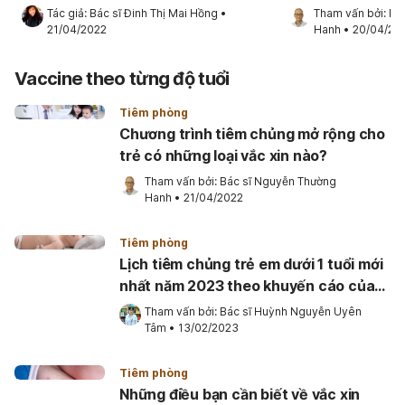
Tác giả: 
Bác sĩ Đinh Thị Mai Hồng
•
Tham vấn bởi: 
Bá
21/04/2022
Hanh
•
20/04/20
Vaccine theo từng độ tuổi
Tiêm phòng
Chương trình tiêm chủng mở rộng cho
trẻ có những loại vắc xin nào?
Tham vấn bởi: 
Bác sĩ Nguyễn Thường 
Hanh
•
21/04/2022
Tiêm phòng
Lịch tiêm chủng trẻ em dưới 1 tuổi mới
nhất năm 2023 theo khuyến cáo của
WHO
Tham vấn bởi: 
Bác sĩ Huỳnh Nguyễn Uyên 
Tâm
•
13/02/2023
Tiêm phòng
Những điều bạn cần biết về vắc xin