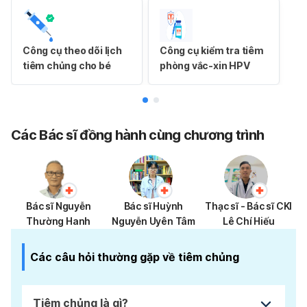
Công cụ theo dõi lịch
Công cụ kiểm tra tiêm
tiêm chủng cho bé
phòng vắc-xin HPV
CMS
Các Bác sĩ đồng hành cùng chương trình
Bác sĩ Nguyễn
Bác sĩ Huỳnh
Thạc sĩ - Bác sĩ CKI
Thường Hanh
Nguyễn Uyên Tâm
Lê Chí Hiếu
Các câu hỏi thường gặp về tiêm chủng
Tiêm chủng là gì?