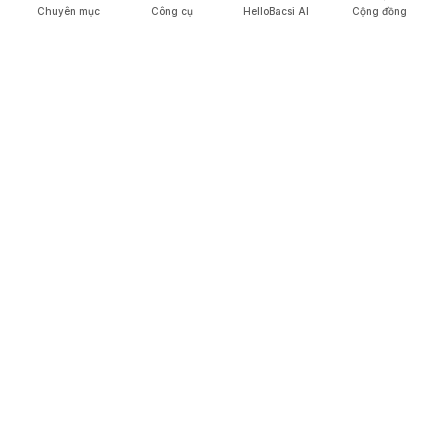
Chuyên mục
Công cụ
HelloBacsi AI
Cộng đồng
Hello Bacsi mong muốn trở thành nền tảng thông tin y khoa hàng đầu tại
Việt Nam, giúp bạn đưa ra những quyết định đúng đắn liên quan về chăm
sóc sức khỏe và hỗ trợ bạn cải thiện chất lượng cuộc sống.
Kết nối với chúng tôi