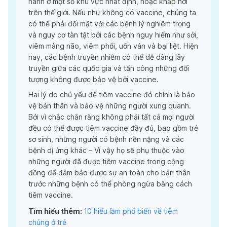
hành ở một số khu vực nhất định, hoặc khắp nơi
trên thế giới. Nếu như không có vaccine, chúng ta
có thể phải đối mặt với các bệnh lý nghiêm trọng
và nguy cơ tàn tật bởi các bệnh nguy hiểm như sởi,
viêm màng não, viêm phổi, uốn ván và bại liệt. Hiện
nay, các bệnh truyền nhiễm có thể dễ dàng lây
truyền giữa các quốc gia và tấn công những đối
tượng không được bảo vệ bởi vaccine.
Hai lý do chủ yếu để tiêm vaccine đó chính là bảo
vệ bản thân và bảo vệ những người xung quanh.
Bởi vì chắc chắn rằng không phải tất cả mọi người
đều có thể được tiêm vaccine đầy đủ, bao gồm trẻ
sơ sinh, những người có bệnh nền nặng và các
bệnh dị ứng khác – Vì vậy họ sẽ phụ thuộc vào
những người đã được tiêm vaccine trong cộng
đồng để đảm bảo được sự an toàn cho bản thân
trước những bệnh có thể phòng ngừa bằng cách
tiêm vaccine.
Tìm hiểu thêm:
10 hiểu lầm phổ biến về tiêm
chủng ở trẻ