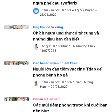
ngừa phế cầu synflorix
Tham vấn bởi: 
Bác sĩ Lê Thị Mỹ Duyên
•
21/04/2022
Ung thư cổ tử cung
Chích ngừa ung thư cổ tử cung và
những điều bạn cần biết
Tác giả: 
Bác sĩ Phùng Thị Phương Chi
•
11/07/2023
Các bệnh truyền nhiễm khác
Người lớn cần tiêm vaccine Tdap để
phòng bệnh ho gà
Tham vấn bởi: 
Bác sĩ Nguyễn Thường 
Hanh
•
20/05/2022
Chuẩn bị tiền sản
Các mũi tiêm phòng trước khi cưới bạn
nên biết