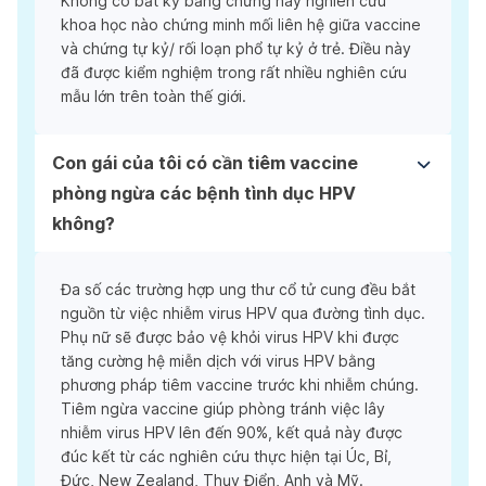
Không có bất kỳ bằng chứng hay nghiên cứu
khoa học nào chứng minh mối liên hệ giữa vaccine
và chứng tự kỷ/ rối loạn phổ tự kỷ ở trẻ. Điều này
đã được kiểm nghiệm trong rất nhiều nghiên cứu
mẫu lớn trên toàn thế giới.
Con gái của tôi có cần tiêm vaccine
phòng ngừa các bệnh tình dục HPV
không?
Đa số các trường hợp ung thư cổ tử cung đều bắt
nguồn từ việc nhiễm virus HPV qua đường tình dục.
Phụ nữ sẽ được bảo vệ khỏi virus HPV khi được
tăng cường hệ miễn dịch với virus HPV bằng
phương pháp tiêm vaccine trước khi nhiễm chúng.
Tiêm ngừa vaccine giúp phòng tránh việc lây
nhiễm virus HPV lên đến 90%, kết quả này được
đúc kết từ các nghiên cứu thực hiện tại Úc, Bỉ,
Đức, New Zealand, Thụy Điển, Anh và Mỹ.