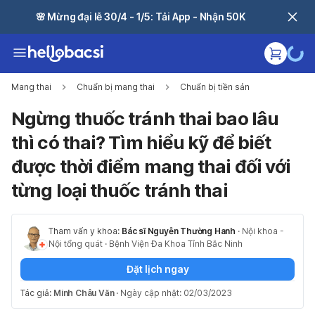
🌸 Mừng đại lễ 30/4 - 1/5: Tải App - Nhận 50K
Mang thai
Chuẩn bị mang thai
Chuẩn bị tiền sản
Ngừng thuốc tránh thai bao lâu
thì có thai? Tìm hiểu kỹ để biết
được thời điểm mang thai đối với
từng loại thuốc tránh thai
Tham vấn y khoa:
Bác sĩ Nguyễn Thường Hanh
·
Nội khoa -
Nội tổng quát
·
Bệnh Viện Đa Khoa Tỉnh Bắc Ninh
Đặt lịch ngay
Tác giả:
Minh Châu Văn
·
Ngày cập nhật: 02/03/2023