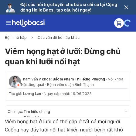
Đặt câu hỏi trực tuyến cho bác sĩ chỉ có tại Cộng
đồng Hello Bacsi, tạo câu hỏi ngay!
Bệnh hô hấp
Các vấn đề hô hấp khác
Viêm họng hạt ở lưỡi: Đừng chủ
quan khi lưỡi nổi hạt
Tham vấn y khoa:
Bác sĩ Phạm Thị Hồng Phượng
·
Nội khoa -
Nội tổng quát
·
Bệnh viện quận Bình Thạnh
Tác giả:
Lương Lan
·
Ngày cập nhật: 19/06/2023
Chỉ mục:
Tìm hiểu chung
Triệu chứng
Viêm họng hạt ở lưỡi có thể gặp ở tất cả mọi người.
Nguyên nhân
Cuống hay đáy lưỡi nổi hạt khiến người bệnh rất khó
Chẩn đoán và điều trị
Phòng ngừa